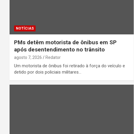
NOTÍCIAS
PMs detêm motorista de ônibus em SP
após desentendimento no trânsito
agosto 7, 2026
Redator
Um motorista de ônibus foi retirado à força do veículo e
detido por dois policiais militares…