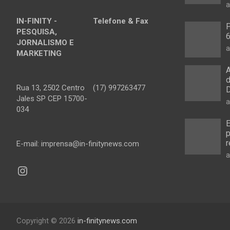
a
IN-FINITY -
Telefone & Fax
P
PESQUISA,
6
JORNALISMO E
a
MARKETING
A
d
Rua 13, 2502 Centro
(17) 997263477
D
Jales SP CEP 15700-
a
034
E
p
r
E-mail: imprensa@in-finitynews.com
a
Instagram
Copyright © 2026
in-finitynews.com