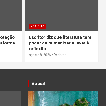
NOTÍCIAS
roteção
Escritor diz que literatura tem
taforma
poder de humanizar e levar à
reflexão
agosto 8, 2026
Redator
Social