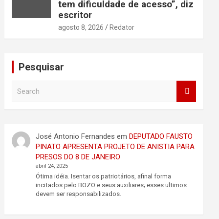
tem dificuldade de acesso”, diz
escritor
agosto 8, 2026
Redator
Pesquisar
S
e
a
r
c
José Antonio Fernandes
em
DEPUTADO FAUSTO
h
PINATO APRESENTA PROJETO DE ANISTIA PARA
PRESOS DO 8 DE JANEIRO
abril 24, 2025
Ótima idéia. Isentar os patriotários, afinal forma
incitados pelo BOZO e seus auxiliares; esses ultimos
devem ser responsabilizados.