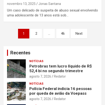
novembro 13, 2025
Jonas Santana
Um caso delicado de suspeita de abuso sexual envolvendo
uma adolescente de 13 anos está sob…
Paginação
1
2
…
46
Next
de
posts
Recentes
NOTÍCIAS
Petrobras tem lucro líquido de R$
52,4 bi no segundo trimestre
agosto 7, 2026
Redator
NOTÍCIAS
Polícia Federal indicia 16 pessoas
por queda de avião da Voepass
agosto 7, 2026
Redator