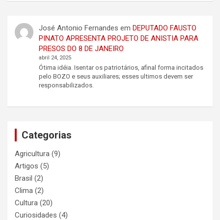
r
c
José Antonio Fernandes
em
DEPUTADO FAUSTO
h
PINATO APRESENTA PROJETO DE ANISTIA PARA
PRESOS DO 8 DE JANEIRO
abril 24, 2025
Ótima idéia. Isentar os patriotários, afinal forma incitados
pelo BOZO e seus auxiliares; esses ultimos devem ser
responsabilizados.
Categorias
Agricultura
(9)
Artigos
(5)
Brasil
(2)
Clima
(2)
Cultura
(20)
Curiosidades
(4)