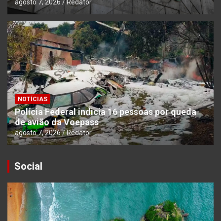
agosto 7, 2026
Redator
NOTÍCIAS
Polícia Federal indicia 16 pessoas por queda
de avião da Voepass
agosto 7, 2026
Redator
Social