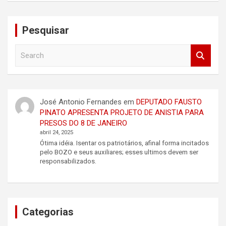
Pesquisar
S
e
a
r
c
José Antonio Fernandes
em
DEPUTADO FAUSTO
h
PINATO APRESENTA PROJETO DE ANISTIA PARA
PRESOS DO 8 DE JANEIRO
abril 24, 2025
Ótima idéia. Isentar os patriotários, afinal forma incitados
pelo BOZO e seus auxiliares; esses ultimos devem ser
responsabilizados.
Categorias