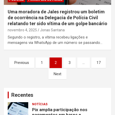
Uma moradora de Jales registrou um boletim
de ocorrência na Delegacia de Polícia Civil
relatando ter sido vítima de um golpe bancário
novembro 4, 2025
Jonas Santana
Segundo o registro, a vítima recebeu ligações e
mensagens via WhatsApp de um número se passando…
Paginação
Previous
1
2
3
…
17
de
Next
posts
Recentes
NOTÍCIAS
Pix amplia participação nos
pagamentos em bares e