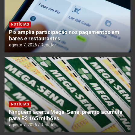
NOTÍCIAS
Pix amplia participação nos pagamentos em
bares e restaurantes
agosto 7, 2026
Redator
NOTÍCIAS
Ninguém acerta Mega-Sena; prêmio acumula
para R$ 165 milhões
agosto 7, 2026
Redator