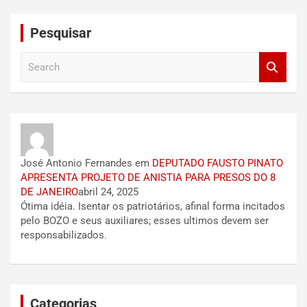
Pesquisar
S
e
a
r
c
h
José Antonio Fernandes
em
DEPUTADO FAUSTO PINATO
APRESENTA PROJETO DE ANISTIA PARA PRESOS DO 8
DE JANEIRO
abril 24, 2025
Ótima idéia. Isentar os patriotários, afinal forma incitados
pelo BOZO e seus auxiliares; esses ultimos devem ser
responsabilizados.
Categorias