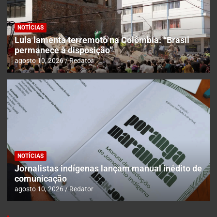
NOTÍCIAS
Lula lamenta terremoto na Colômbia: “Brasil
permanece à disposição”
agosto 10, 2026
Redator
NOTÍCIAS
Jornalistas indígenas lançam manual inédito de
comunicação
agosto 10, 2026
Redator