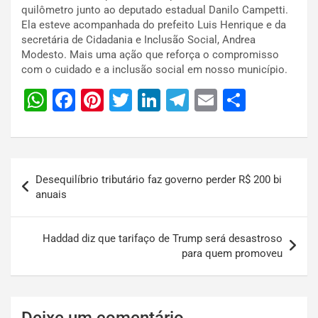
quilômetro junto ao deputado estadual Danilo Campetti.
Ela esteve acompanhada do prefeito Luis Henrique e da
secretária de Cidadania e Inclusão Social, Andrea
Modesto. Mais uma ação que reforça o compromisso
com o cuidado e a inclusão social em nosso município.
W
F
Pi
T
Li
T
E
S
h
a
nt
wi
n
el
m
h
at
c
er
tt
k
e
ai
ar
s
e
e
er
e
gr
l
e
Desequilíbrio tributário faz governo perder R$ 200 bi
A
b
st
dI
a
anuais
p
o
n
m
p
o
Haddad diz que tarifaço de Trump será desastroso
k
para quem promoveu