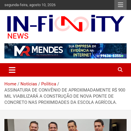
segunda-feira, agosto 10, 2026
Bem-vindo ao In-finity News, o portal de notícias que conecta
in-finitynews.com
você às informações mais importantes de Jales e região.
Home
Notícias
Política
ASSINATURA DE CONVÊNIO DE APROXIMADAMENTE R$ 900
MIL VIABILIZARÁ A CONSTRUÇÃO DE NOVA PONTE DE
CONCRETO NAS PROXIMIDADES DA ESCOLA AGRÍCOLA.