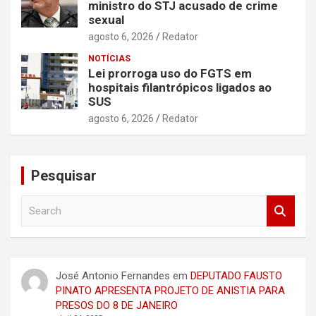
ministro do STJ acusado de crime
sexual
agosto 6, 2026
Redator
NOTÍCIAS
Lei prorroga uso do FGTS em
hospitais filantrópicos ligados ao
SUS
agosto 6, 2026
Redator
Pesquisar
S
e
a
r
c
José Antonio Fernandes
em
DEPUTADO FAUSTO
h
PINATO APRESENTA PROJETO DE ANISTIA PARA
PRESOS DO 8 DE JANEIRO