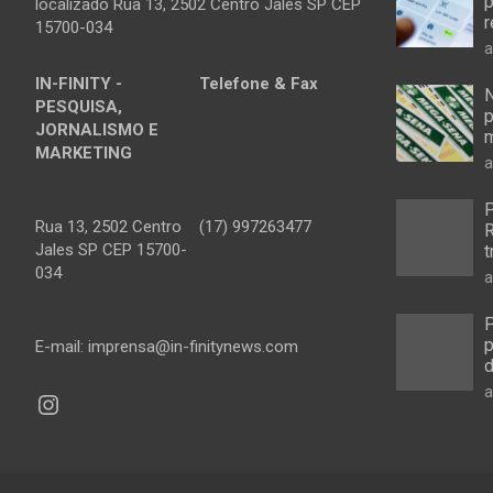
p
localizado Rua 13, 2502 Centro Jales SP CEP
r
15700-034
a
IN-FINITY -
Telefone & Fax
N
PESQUISA,
p
JORNALISMO E
m
MARKETING
a
P
Rua 13, 2502 Centro
(17) 997263477
R
Jales SP CEP 15700-
t
034
a
P
p
E-mail: imprensa@in-finitynews.com
d
a
Instagram