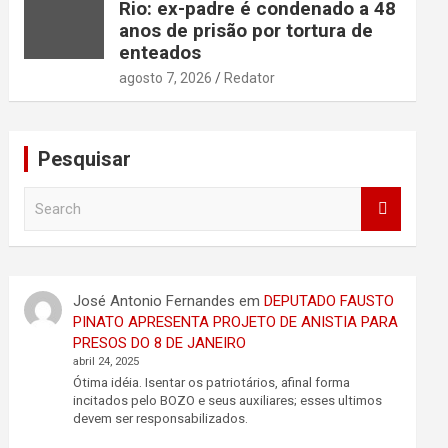
Rio: ex-padre é condenado a 48
anos de prisão por tortura de
enteados
agosto 7, 2026
Redator
Pesquisar
S
e
a
r
c
José Antonio Fernandes
em
DEPUTADO FAUSTO
h
PINATO APRESENTA PROJETO DE ANISTIA PARA
PRESOS DO 8 DE JANEIRO
abril 24, 2025
Ótima idéia. Isentar os patriotários, afinal forma
incitados pelo BOZO e seus auxiliares; esses ultimos
devem ser responsabilizados.