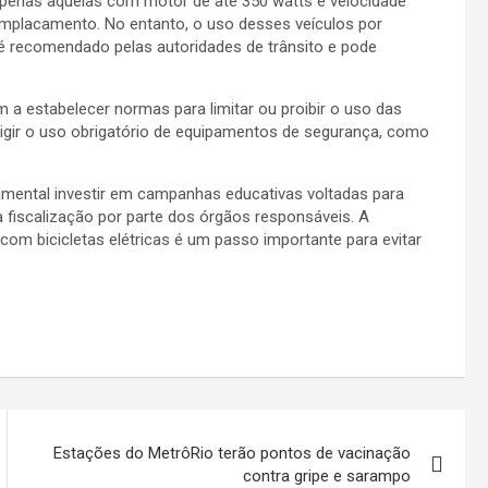
as apenas aquelas com motor de até 350 watts e velocidade
emplacamento. No entanto, o uso desses veículos por
é recomendado pelas autoridades de trânsito e pode
 a estabelecer normas para limitar ou proibir o uso das
exigir o uso obrigatório de equipamentos de segurança, como
ndamental investir em campanhas educativas voltadas para
a fiscalização por parte dos órgãos responsáveis. A
com bicicletas elétricas é um passo importante para evitar
Estações do MetrôRio terão pontos de vacinação
contra gripe e sarampo