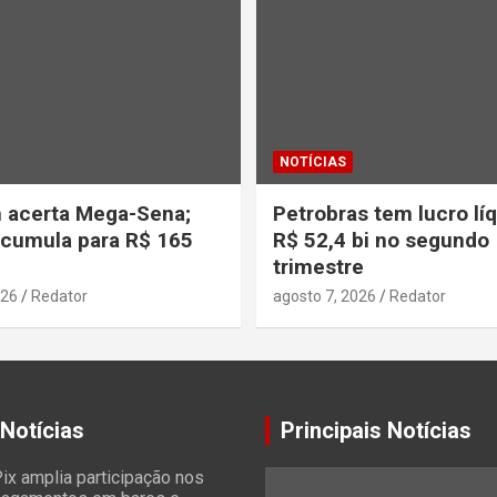
NOTÍCIAS
 acerta Mega-Sena;
Petrobras tem lucro lí
cumula para R$ 165
R$ 52,4 bi no segundo
trimestre
026
Redator
agosto 7, 2026
Redator
 Notícias
Principais Notícias
ix amplia participação nos