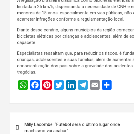
A legislação brasileira classifica como bicicletas elétric
limitada a 25 km/h, dispensando a necessidade de CNH e 
menores de 18 anos, especialmente em vias públicas, não 
acarretar infrações conforme a regulamentação local.
Diante desse cenário, alguns municípios da região começam
bicicletas elétricas por crianças e adolescentes, além de 
capacete.
Especialistas ressaltam que, para reduzir os riscos, é fu
crianças, adolescentes e suas famílias, além de aumentar 
conscientização dos pais sobre a gravidade dos acidentes 
tragédias.
W
F
Pi
T
Li
T
E
S
h
a
nt
wi
n
el
m
h
at
ce
er
tt
ke
e
ail
ar
s
b
es
er
dI
gr
e
Navegação
A
o
t
n
a
Milly Lacombe: “Futebol será o último lugar onde
de
p
o
m
machismo vai acabar”