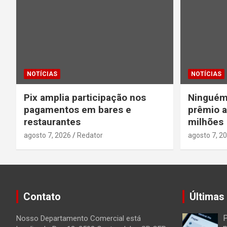
NOTÍCIAS
NOTÍCIAS
Pix amplia participação nos
Ninguém
pagamentos em bares e
prêmio a
restaurantes
milhões
agosto 7, 2026
Redator
agosto 7, 2
Contato
Últimas
P
Nosso Departamento Comercial está