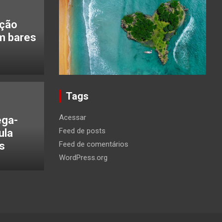
ação
m bares
Tags
Acessar
ega-
Feed de posts
ula
s
Feed de comentários
WordPress.org