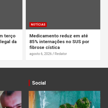
NOTÍCIAS
m terço
Medicamento reduz em até
legal da
85% internações no SUS por
fibrose cística
agosto 6, 2026
Redator
Social