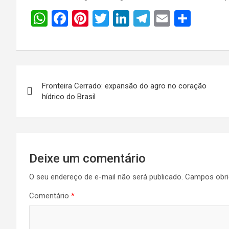
W
F
Pi
T
Li
T
E
S
h
a
nt
wi
n
el
m
h
at
ce
er
tt
ke
e
ail
ar
s
b
es
er
dI
gr
e
Navegação
A
o
t
n
a
Fronteira Cerrado: expansão do agro no coração
de
p
o
m
hídrico do Brasil
p
k
Post
Deixe um comentário
O seu endereço de e-mail não será publicado.
Campos obri
Comentário
*