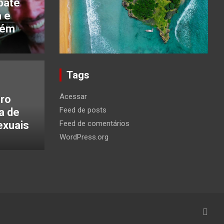
bate
 e
lém
Tags
Acessar
tro
Feed de posts
a de
exuais
Feed de comentários
WordPress.org