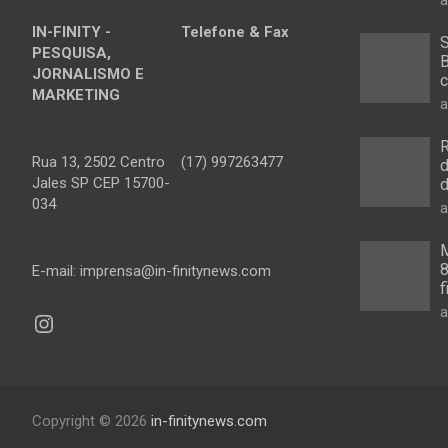
IN-FINITY -
Telefone & Fax
S
PESQUISA,
B
JORNALISMO E
c
MARKETING
a
R
Rua 13, 2502 Centro
(17) 997263477
d
Jales SP CEP 15700-
d
034
a
M
8
E-mail: imprensa@in-finitynews.com
f
a
Instagram
Copyright © 2026
in-finitynews.com