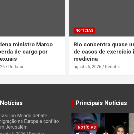
NOTÍCIAS
dena ministro Marco
Rio concentra quase u
perda de cargo por
de casos de exercício i
exuais
medicina
026
Redator
agosto 6, 2026
Redator
 Notícias
Principais Notícias
rasil no Mundo debate
igração na Europa e conflito
m Jerusalém
NOTÍCIAS
gosto 6, 2026
Redator