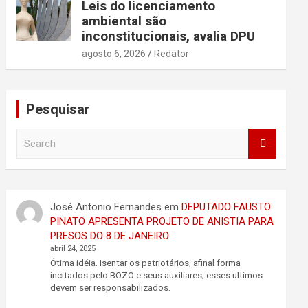
Leis do licenciamento
ambiental são
inconstitucionais, avalia DPU
agosto 6, 2026
Redator
Pesquisar
S
e
a
r
c
José Antonio Fernandes
em
DEPUTADO FAUSTO
h
PINATO APRESENTA PROJETO DE ANISTIA PARA
PRESOS DO 8 DE JANEIRO
abril 24, 2025
Ótima idéia. Isentar os patriotários, afinal forma
incitados pelo BOZO e seus auxiliares; esses ultimos
devem ser responsabilizados.