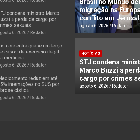
Brasil no Mundo de
migração na Europa
TJ condena ministro Marco
conflito em Jerusa
uzzi a perda de cargo por
rimes sexuais
agosto 6, 2026
Redator
gosto 6, 2026
Redator
io concentra quase um terço
e casos de exercício ilegal
NOTÍCIAS
a medicina
STJ condena minis
gosto 6, 2026
Redator
Marco Buzzi a perd
cargo por crimes s
edicamento reduz em até
5% internações no SUS por
agosto 6, 2026
Redator
ibrose cística
gosto 6, 2026
Redator