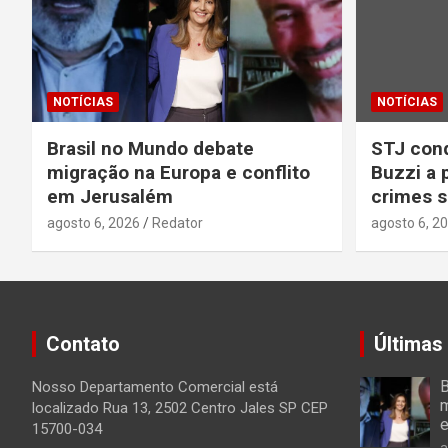
NOTÍCIAS
NOTÍCIAS
Brasil no Mundo debate
STJ con
migração na Europa e conflito
Buzzi a 
em Jerusalém
crimes s
agosto 6, 2026
Redator
agosto 6, 2
Contato
Últimas
B
Nosso Departamento Comercial está
m
localizado Rua 13, 2502 Centro Jales SP CEP
e
15700-034
a