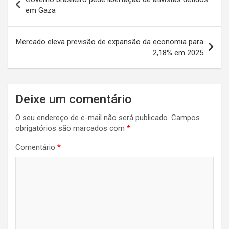
A
o
t
n
a
de
em Gaza
p
o
m
Post
p
k
Mercado eleva previsão de expansão da economia para
2,18% em 2025
Deixe um comentário
O seu endereço de e-mail não será publicado.
Campos
obrigatórios são marcados com
*
Comentário
*