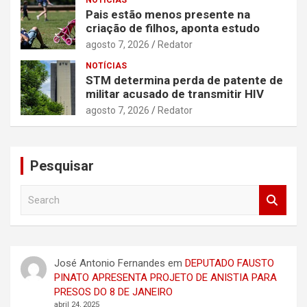
Pais estão menos presente na
criação de filhos, aponta estudo
agosto 7, 2026
Redator
NOTÍCIAS
STM determina perda de patente de
militar acusado de transmitir HIV
agosto 7, 2026
Redator
Pesquisar
S
e
a
r
c
José Antonio Fernandes
em
DEPUTADO FAUSTO
h
PINATO APRESENTA PROJETO DE ANISTIA PARA
PRESOS DO 8 DE JANEIRO
abril 24, 2025