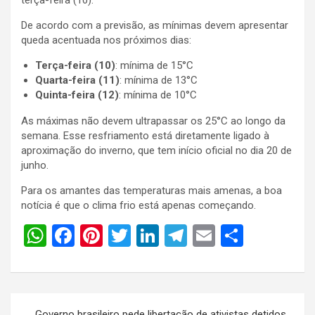
De acordo com a previsão, as mínimas devem apresentar
queda acentuada nos próximos dias:
Terça-feira (10)
: mínima de 15°C
Quarta-feira (11)
: mínima de 13°C
Quinta-feira (12)
: mínima de 10°C
As máximas não devem ultrapassar os 25°C ao longo da
semana. Esse resfriamento está diretamente ligado à
aproximação do inverno, que tem início oficial no dia 20 de
junho.
Para os amantes das temperaturas mais amenas, a boa
notícia é que o clima frio está apenas começando.
W
F
Pi
T
Li
T
E
S
h
a
nt
wi
n
el
m
h
at
ce
er
tt
ke
e
ail
ar
s
b
es
er
dI
gr
e
Navegação
Governo brasileiro pede libertação de ativistas detidos