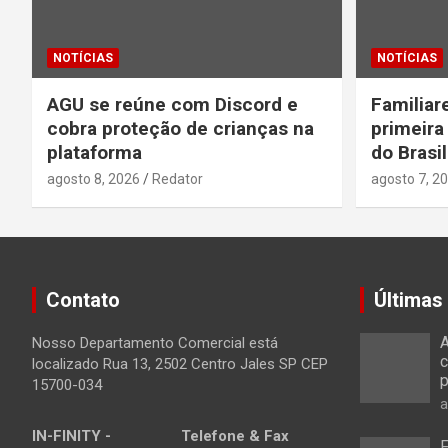
NOTÍCIAS
NOTÍCIAS
AGU se reúne com Discord e
Familiar
cobra proteção de crianças na
primeira
plataforma
do Brasil
agosto 8, 2026
Redator
agosto 7, 2
Contato
Últimas
A
Nosso Departamento Comercial está
c
localizado Rua 13, 2502 Centro Jales SP CEP
p
15700-034
a
IN-FINITY -
Telefone & Fax
F