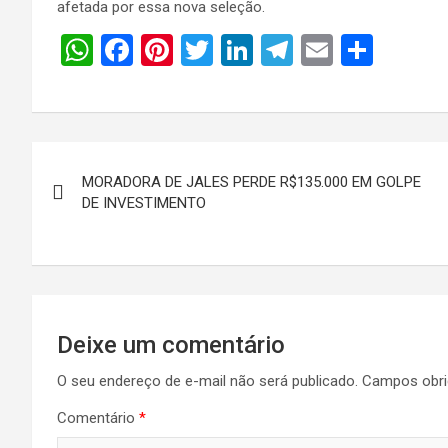
afetada por essa nova seleção.
W
F
Pi
T
Li
T
E
S
h
a
nt
wi
n
el
m
h
at
ce
er
tt
ke
e
ail
ar
s
b
es
er
dI
gr
e
Navegação
A
o
t
n
a
MORADORA DE JALES PERDE R$135.000 EM GOLPE
de
p
o
m
DE INVESTIMENTO
p
k
Post
Deixe um comentário
O seu endereço de e-mail não será publicado.
Campos obri
Comentário
*