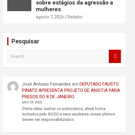
sobre estágios da agressão a
mulheres
agosto 7, 2026
Redator
Pesquisar
S
e
a
r
c
José Antonio Fernandes
em
DEPUTADO FAUSTO
h
PINATO APRESENTA PROJETO DE ANISTIA PARA
PRESOS DO 8 DE JANEIRO
abril 24, 2025
Ótima idéia. Isentar os patriotários, afinal forma
incitados pelo BOZO e seus auxiliares; esses ultimos
devem ser responsabilizados.