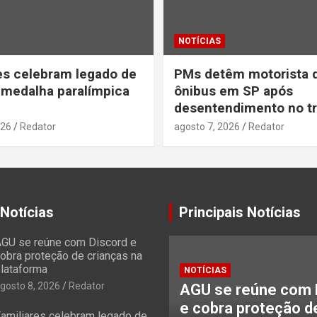
NOTÍCIAS
es celebram legado de
PMs detêm motorista 
 medalha paralímpica
ônibus em SP após
desentendimento no tr
026
Redator
agosto 7, 2026
Redator
 Notícias
Principais Notícias
GU se reúne com Discord e
obra proteção de crianças na
lataforma
NOTÍCIAS
gosto 8, 2026
Redator
AGU se reúne com 
e cobra proteção d
amiliares celebram legado de