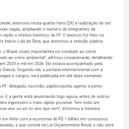
owski, anunciou nesta quarta-feira (29) a realização de um
novas vagas, ampliando o número de integrantes da
o repõe o efetivo histórico da PF. O anúncio foi feito no
 Inácio Lula da Silva, que autorizou a seleção pública.
odo o Brasil, muito importantes no combate ao crime
ate ao crime ambiental”, afirmou Lewandowski, detalhando
s em 2025 e mil em 2026. Ele estava acompanhado pela
 Dweck. Segundo ela, a portaria interministerial com a
 vagas e cargos, será publicada em até duas semanas.
PF: delegado, escrivão, papilocopista, agente e perito.
o. E a gente está anunciando logo agora, antes de outros
eles ingressem o mais rápido possível. Tem todo um
esse ano ou só no ano que vem”, informou a ministra.
o em linha com a economia de R$ 1 bilhão em concursos
passado, e que consta na Lei Orçamentária Anual, e não será