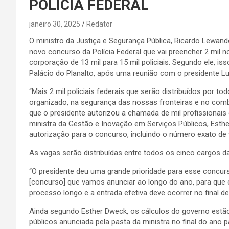
POLÍCIA FEDERAL
janeiro 30, 2025
Redator
O ministro da Justiça e Segurança Pública, Ricardo Lewand
novo concurso da Polícia Federal que vai preencher 2 mil 
corporação de 13 mil para 15 mil policiais. Segundo ele, iss
Palácio do Planalto, após uma reunião com o presidente Luiz
“Mais 2 mil policiais federais que serão distribuídos por t
organizado, na segurança das nossas fronteiras e no comb
que o presidente autorizou a chamada de mil profissionai
ministra da Gestão e Inovação em Serviços Públicos, Esther
autorização para o concurso, incluindo o número exato de
As vagas serão distribuídas entre todos os cinco cargos da 
“O presidente deu uma grande prioridade para esse concurs
[concurso] que vamos anunciar ao longo do ano, para que 
processo longo e a entrada efetiva deve ocorrer no final d
Ainda segundo Esther Dweck, os cálculos do governo estã
públicos anunciada pela pasta da ministra no final do ano 