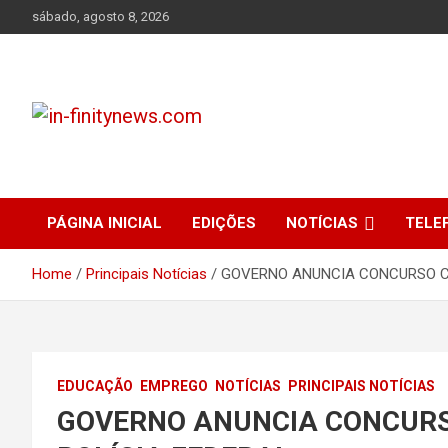
Skip
sábado, agosto 8, 2026
to
content
Bem-vindo ao In-finity News, o portal de notícias que conecta
in-finitynews.com
você às informações mais importantes de Jales e região.
PÁGINA INICIAL
EDIÇÕES
NOTÍCIAS
TELE
Home
Principais Notícias
GOVERNO ANUNCIA CONCURSO CO
EDUCAÇÃO
EMPREGO
NOTÍCIAS
PRINCIPAIS NOTÍCIAS
GOVERNO ANUNCIA CONCURS