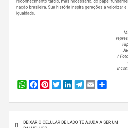
reconhecimento tardio, mas necessário, do papel fundam
nação brasileira. Sua história inspira gerações a valorizar e
igualdade.
M
repre
Hip
Ja
/ Fot
Incon
W
F
Pi
T
Li
T
E
S
h
a
nt
wi
n
el
m
h
at
ce
er
tt
ke
e
ail
ar
s
b
es
er
dI
gr
e
Navegação
A
o
t
n
a
DEIXAR O CELULAR DE LADO TE AJUDA A SER UM
de