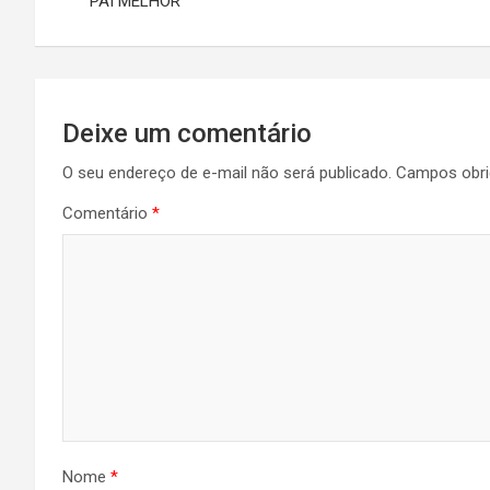
p
o
m
PAI MELHOR
p
k
Post
Deixe um comentário
O seu endereço de e-mail não será publicado.
Campos obri
Comentário
*
Nome
*