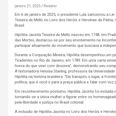
janeiro 21, 2025
Redator
Em 6 de janeiro de 2025, o presidente Lula sancionou a Lei
Teixeira de Mello no Livro dos Heróis e Heroínas da Pátria,
Brasil.
Hipólita Jacinta Teixeira de Mello nasceu em 1748, em Prados
das Mortes, destacou-se por seu envolvimento na Inconfid
participar ativamente do movimento que buscava a indepen
Durante a Conjuração Mineira, Hipólita desempenhou um pap
Tiradentes no Rio de Janeiro, em 1789. Em uma carta envia
honra do que viver com desonra”, demonstrando seu compr
A historiadora Heloísa Starling, professora da Universidad
Hipólita na história brasileira: “Ela transpôs o lugar, a front
política, que é você ir para a praça pública e falar com voz p
Em reconhecimento póstumo, Hipólita Jacinta foi incluída 
tornando-se a única mulher a figurar entre os homenageado
pela liberdade e justiça no Brasil colonial.
A inclusão de Hipólita Jacinta no Livro dos Heróis e Heroí