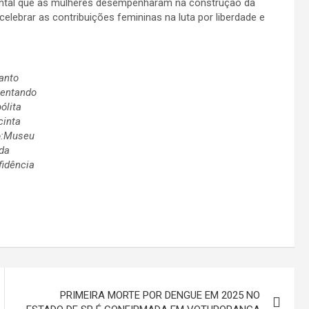
ental que as mulheres desempenharam na construção da
 celebrar as contribuições femininas na luta por liberdade e
anto
sentando
ólita
cinta
o:Museu
da
fidência
PRIMEIRA MORTE POR DENGUE EM 2025 NO