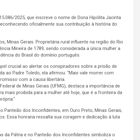
 15.086/2025, que inscreve o nome de Dona Hipólita Jacinta
 reconhecendo oficialmente sua contribuição à história do
, Minas Gerais. Proprietária rural influente na região do Rio
ência Mineira de 1789, sendo considerada a única mulher a
dência do Brasil do domínio português.
el crucial ao alertar os conspiradores sobre a prisão de
da ao Padre Toledo, ela afirmou: “Mais vale morrer com
omisso com a causa libertária.
e Federal de Minas Gerais (UFMG), destaca a importância de
eira mais proibida para a mulher até hoje, que é a fronteira da
rópria.”
no Panteão dos Inconfidentes, em Ouro Preto, Minas Gerais,
s. Essa honraria ressalta sua coragem e dedicação à luta
nas da Pátria e no Panteão dos Inconfidentes simboliza o