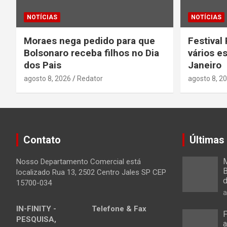
NOTÍCIAS
NOTÍCIAS
Moraes nega pedido para que
Festival 
Bolsonaro receba filhos no Dia
vários e
dos Pais
Janeiro
agosto 8, 2026
Redator
agosto 8, 2
Contato
Últimas
M
Nosso Departamento Comercial está
B
localizado Rua 13, 2502 Centro Jales SP CEP
d
15700-034
a
IN-FINITY -
Telefone & Fax
F
PESQUISA,
a