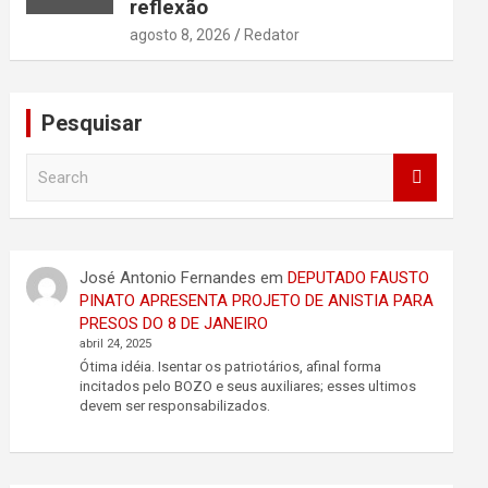
reflexão
agosto 8, 2026
Redator
Pesquisar
S
e
a
r
c
José Antonio Fernandes
em
DEPUTADO FAUSTO
h
PINATO APRESENTA PROJETO DE ANISTIA PARA
PRESOS DO 8 DE JANEIRO
abril 24, 2025
Ótima idéia. Isentar os patriotários, afinal forma
incitados pelo BOZO e seus auxiliares; esses ultimos
devem ser responsabilizados.