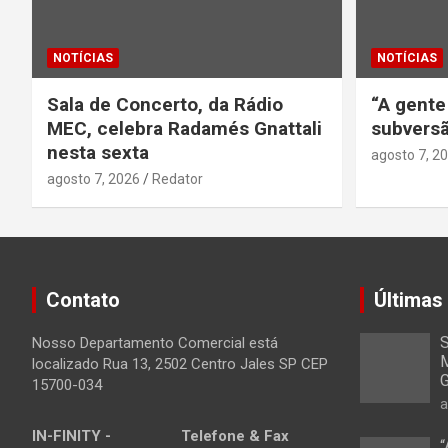
NOTÍCIAS
NOTÍCIAS
Sala de Concerto, da Rádio
“A gente
MEC, celebra Radamés Gnattali
subversã
nesta sexta
agosto 7, 2
agosto 7, 2026
Redator
Contato
Últimas
S
Nosso Departamento Comercial está
M
localizado Rua 13, 2502 Centro Jales SP CEP
G
15700-034
a
IN-FINITY -
Telefone & Fax
“