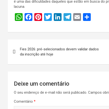
é uma das dificuldades daqueles que estão em busca do pr
lacuna.
W
F
Pi
T
Li
T
E
S
h
a
nt
wi
n
el
m
h
at
ce
er
tt
ke
e
ail
ar
s
b
es
er
dI
gr
e
Navegação
A
o
t
n
a
Fies 2026: pré-selecionados devem validar dados
de
p
o
m
da inscrição até hoje
p
k
Post
Deixe um comentário
O seu endereço de e-mail não será publicado.
Campos obri
Comentário
*