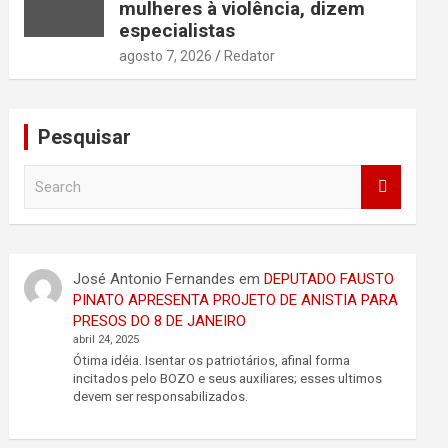
mulheres à violência, dizem
especialistas
agosto 7, 2026
Redator
Pesquisar
S
e
a
r
c
José Antonio Fernandes
em
DEPUTADO FAUSTO
h
PINATO APRESENTA PROJETO DE ANISTIA PARA
PRESOS DO 8 DE JANEIRO
abril 24, 2025
Ótima idéia. Isentar os patriotários, afinal forma
incitados pelo BOZO e seus auxiliares; esses ultimos
devem ser responsabilizados.