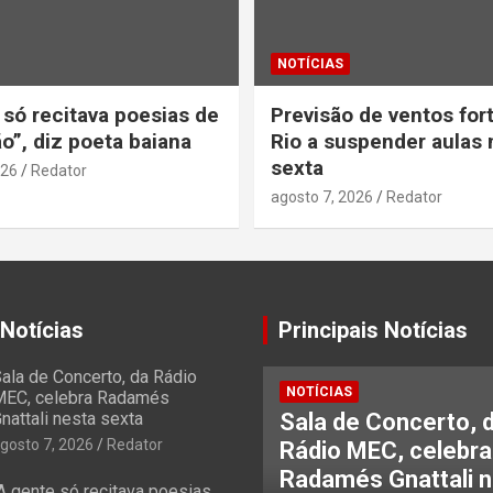
NOTÍCIAS
 só recitava poesias de
Previsão de ventos for
o”, diz poeta baiana
Rio a suspender aulas 
sexta
026
Redator
agosto 7, 2026
Redator
 Notícias
Principais Notícias
ala de Concerto, da Rádio
NOTÍCIAS
EC, celebra Radamés
nattali nesta sexta
Sala de Concerto, 
gosto 7, 2026
Redator
Rádio MEC, celebra
Radamés Gnattali 
A gente só recitava poesias