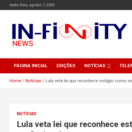
Skip
sexta-feira, agosto 7, 2026
to
content
Bem-vindo ao In-finity News, o portal de notícias que conecta
in-finitynews.com
você às informações mais importantes de Jales e região.
PÁGINA INICIAL
EDIÇÕES
NOTÍCIAS
TELE
Home
Notícias
Lula veta lei que reconhece estágio como exp
NOTÍCIAS
Lula veta lei que reconhece es