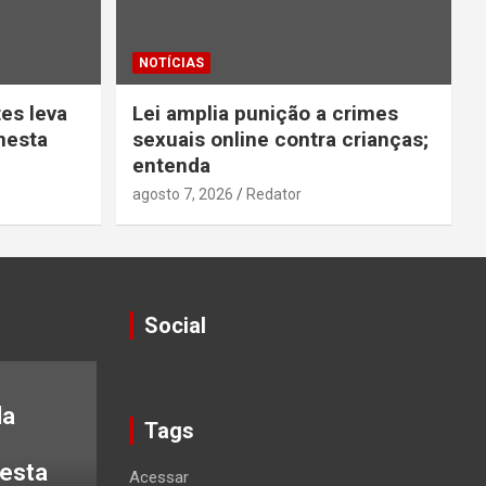
NOTÍCIAS
tes leva
Lei amplia punição a crimes
nesta
sexuais online contra crianças;
entenda
agosto 7, 2026
Redator
Social
da
Tags
nesta
Acessar