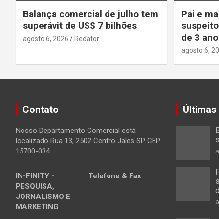
Balança comercial de julho tem
Pai e ma
superávit de US$ 7 bilhões
suspeito
de 3 ano
agosto 6, 2026
Redator
agosto 6, 2
Contato
Últimas
B
Nosso Departamento Comercial está
s
localizado Rua 13, 2502 Centro Jales SP CEP
15700-034
a
P
IN-FINITY -
Telefone & Fax
s
PESQUISA,
d
JORNALISMO E
a
MARKETING