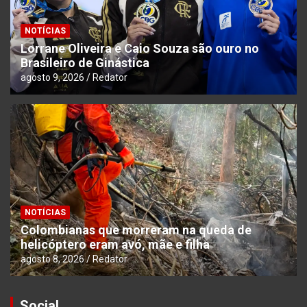
NOTÍCIAS
Lorrane Oliveira e Caio Souza são ouro no
Brasileiro de Ginástica
agosto 9, 2026
Redator
NOTÍCIAS
Colombianas que morreram na queda de
helicóptero eram avó, mãe e filha
agosto 8, 2026
Redator
Social