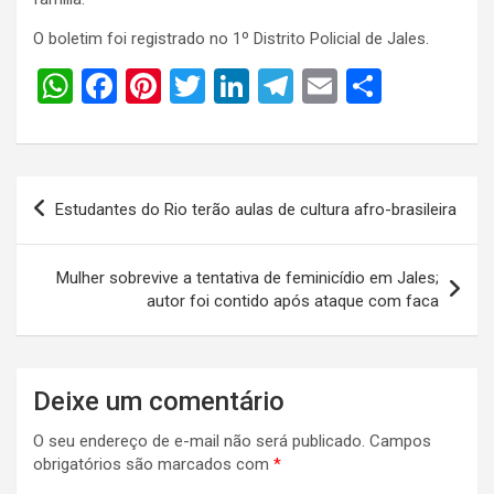
O boletim foi registrado no 1º Distrito Policial de Jales.
W
F
Pi
T
Li
T
E
S
h
a
nt
wi
n
el
m
h
at
ce
er
tt
ke
e
ail
ar
s
b
es
er
dI
gr
e
Navegação
Estudantes do Rio terão aulas de cultura afro-brasileira
A
o
t
n
a
de
p
o
m
Post
Mulher sobrevive a tentativa de feminicídio em Jales;
p
k
autor foi contido após ataque com faca
Deixe um comentário
O seu endereço de e-mail não será publicado.
Campos
obrigatórios são marcados com
*