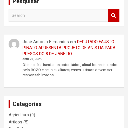
Pesquisar
S
e
a
r
c
José Antonio Fernandes
em
DEPUTADO FAUSTO
h
PINATO APRESENTA PROJETO DE ANISTIA PARA
PRESOS DO 8 DE JANEIRO
abril 24, 2025
Ótima idéia. Isentar os patriotários, afinal forma incitados
pelo BOZO e seus auxiliares; esses ultimos devem ser
responsabilizados.
Categorias
Agricultura
(9)
Artigos
(5)