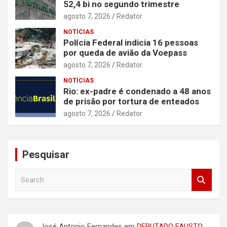
52,4 bi no segundo trimestre
agosto 7, 2026
Redator
NOTÍCIAS
Polícia Federal indicia 16 pessoas
por queda de avião da Voepass
agosto 7, 2026
Redator
NOTÍCIAS
Rio: ex-padre é condenado a 48 anos
de prisão por tortura de enteados
agosto 7, 2026
Redator
Pesquisar
S
e
a
r
c
José Antonio Fernandes
em
DEPUTADO FAUSTO
h