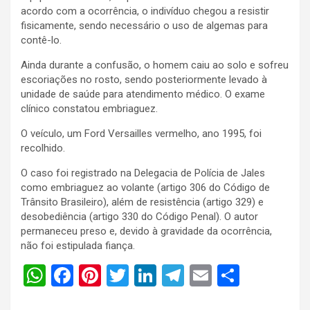
acordo com a ocorrência, o indivíduo chegou a resistir
fisicamente, sendo necessário o uso de algemas para
contê-lo.
Ainda durante a confusão, o homem caiu ao solo e sofreu
escoriações no rosto, sendo posteriormente levado à
unidade de saúde para atendimento médico. O exame
clínico constatou embriaguez.
O veículo, um Ford Versailles vermelho, ano 1995, foi
recolhido.
O caso foi registrado na Delegacia de Polícia de Jales
como embriaguez ao volante (artigo 306 do Código de
Trânsito Brasileiro), além de resistência (artigo 329) e
desobediência (artigo 330 do Código Penal). O autor
permaneceu preso e, devido à gravidade da ocorrência,
não foi estipulada fiança.
W
F
Pi
T
Li
T
E
S
h
a
nt
wi
n
el
m
h