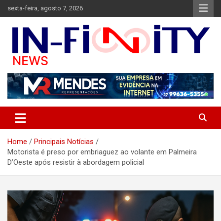
Skip
sexta-feira, agosto 7, 2026
to
content
Bem-vindo ao In-finity News, o portal de notícias que conecta
in-finitynews.com
você às informações mais importantes de Jales e região.
Home
Principais Notícias
Motorista é preso por embriaguez ao volante em Palmeira
D’Oeste após resistir à abordagem policial