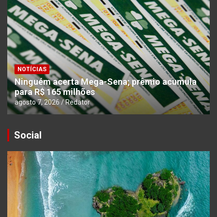
NOTÍCIAS
Ninguém acerta Mega-Sena; prêmio acumula
para R$ 165 milhões
agosto 7, 2026
Redator
Social