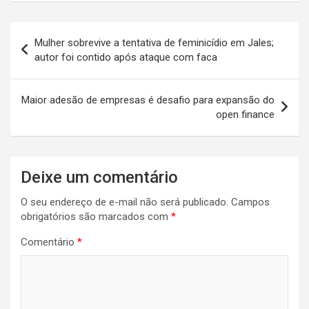
at
ce
er
tt
ke
e
ail
ar
s
b
es
er
dI
gr
e
Navegação
Mulher sobrevive a tentativa de feminicídio em Jales;
A
o
t
n
a
de
autor foi contido após ataque com faca
p
o
m
Post
p
k
Maior adesão de empresas é desafio para expansão do
open finance
Deixe um comentário
O seu endereço de e-mail não será publicado.
Campos
obrigatórios são marcados com
*
Comentário
*