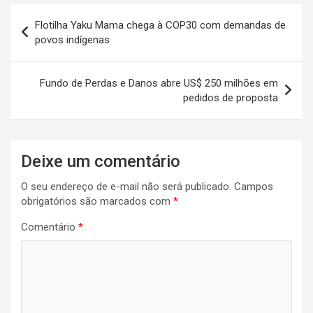
s
b
es
er
dI
gr
e
Navegação
Flotilha Yaku Mama chega à COP30 com demandas de
A
o
t
n
a
de
povos indígenas
p
o
m
Post
p
k
Fundo de Perdas e Danos abre US$ 250 milhões em
pedidos de proposta
Deixe um comentário
O seu endereço de e-mail não será publicado.
Campos
obrigatórios são marcados com
*
Comentário
*