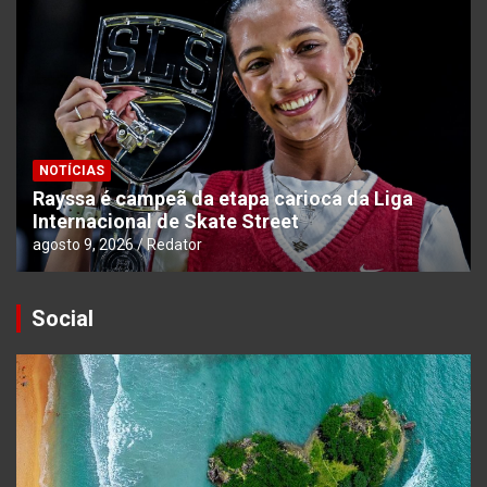
NOTÍCIAS
Rayssa é campeã da etapa carioca da Liga
Internacional de Skate Street
agosto 9, 2026
Redator
Social