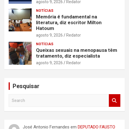
agosto 9, 2026
Redator
NOTÍCIAS
Memória é fundamental na
literatura, diz escritor Milton
Hatoum
agosto 9, 2026
Redator
NOTÍCIAS
Queixas sexuais na menopausa têm
tratamento, diz especialista
agosto 9, 2026
Redator
Pesquisar
S
e
a
r
c
José Antonio Fernandes
em
DEPUTADO FAUSTO
h