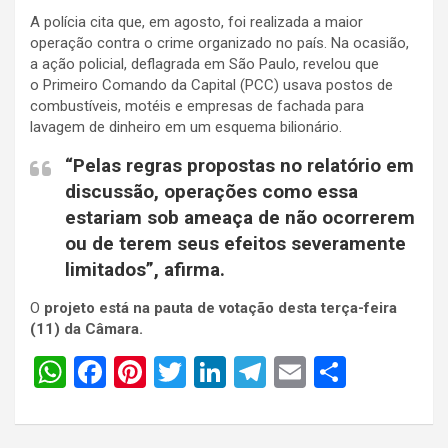
A polícia cita que, em agosto, foi realizada a maior
operação contra o crime organizado no país. Na ocasião,
a ação policial, deflagrada em São Paulo, revelou que
o Primeiro Comando da Capital (PCC) usava postos de
combustíveis, motéis e empresas de fachada para
lavagem de dinheiro em um esquema bilionário.
“Pelas regras propostas no relatório em
discussão, operações como essa
estariam sob ameaça de não ocorrerem
ou de terem seus efeitos severamente
limitados”, afirma.
O
projeto está na pauta de votação desta terça-feira
(11) da Câmara.
W
F
Pi
T
Li
T
E
S
h
a
nt
wi
n
el
m
h
at
ce
er
tt
ke
e
ail
ar