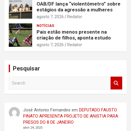
OAB/DF lança “violentômetro” sobre
estágios da agressão a mulheres
agosto 7, 2026
Redator
NOTÍCIAS
Pais estão menos presente na
criação de filhos, aponta estudo
agosto 7, 2026
Redator
Pesquisar
S
e
a
r
c
José Antonio Fernandes
em
DEPUTADO FAUSTO
h
PINATO APRESENTA PROJETO DE ANISTIA PARA
PRESOS DO 8 DE JANEIRO
abril 24, 2025