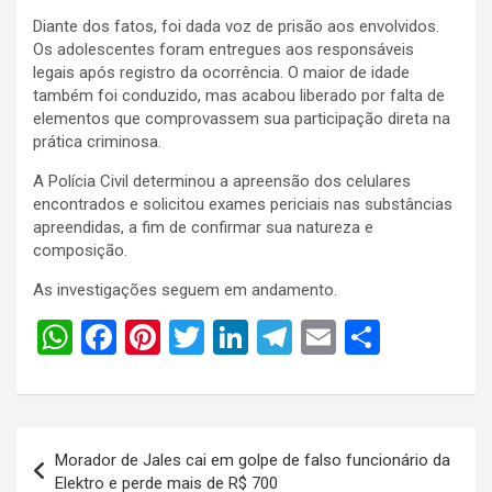
Diante dos fatos, foi dada voz de prisão aos envolvidos.
Os adolescentes foram entregues aos responsáveis
legais após registro da ocorrência. O maior de idade
também foi conduzido, mas acabou liberado por falta de
elementos que comprovassem sua participação direta na
prática criminosa.
A Polícia Civil determinou a apreensão dos celulares
encontrados e solicitou exames periciais nas substâncias
apreendidas, a fim de confirmar sua natureza e
composição.
As investigações seguem em andamento.
W
F
Pi
T
Li
T
E
S
h
a
nt
wi
n
el
m
h
at
ce
er
tt
ke
e
ail
ar
s
b
es
er
dI
gr
e
Navegação
Morador de Jales cai em golpe de falso funcionário da
A
o
t
n
a
de
Elektro e perde mais de R$ 700