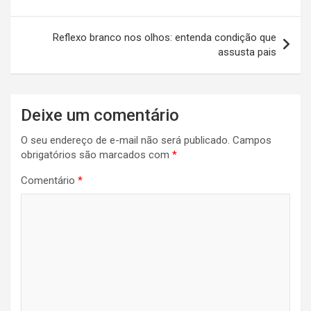
p
o
m
Post
p
k
Reflexo branco nos olhos: entenda condição que
assusta pais
Deixe um comentário
O seu endereço de e-mail não será publicado.
Campos
obrigatórios são marcados com
*
Comentário
*