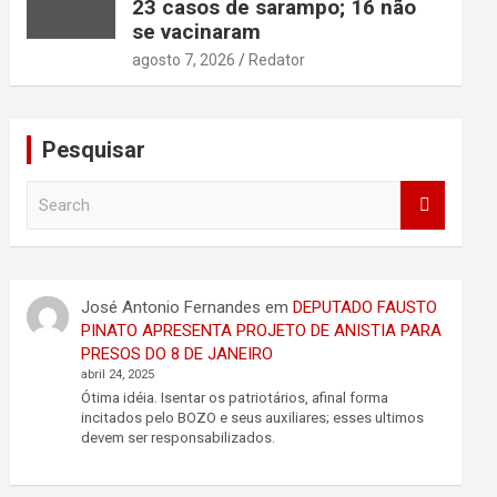
23 casos de sarampo; 16 não
se vacinaram
agosto 7, 2026
Redator
Pesquisar
S
e
a
r
c
José Antonio Fernandes
em
DEPUTADO FAUSTO
h
PINATO APRESENTA PROJETO DE ANISTIA PARA
PRESOS DO 8 DE JANEIRO
abril 24, 2025
Ótima idéia. Isentar os patriotários, afinal forma
incitados pelo BOZO e seus auxiliares; esses ultimos
devem ser responsabilizados.