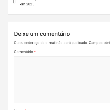
de
p
o
m
em 2025
p
k
Post
Deixe um comentário
O seu endereço de e-mail não será publicado.
Campos obri
Comentário
*