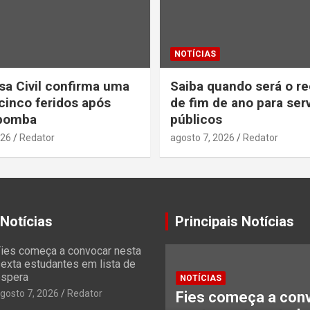
NOTÍCIAS
sa Civil confirma uma
Saiba quando será o r
cinco feridos após
de fim de ano para ser
 bomba
públicos
026
Redator
agosto 7, 2026
Redator
 Notícias
Principais Notícias
ies começa a convocar nesta
exta estudantes em lista de
spera
NOTÍCIAS
gosto 7, 2026
Redator
Fies começa a con