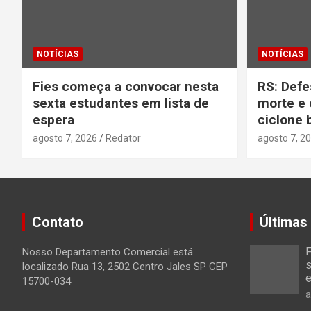
NOTÍCIAS
NOTÍCIAS
Fies começa a convocar nesta
RS: Defe
sexta estudantes em lista de
morte e 
espera
ciclone
agosto 7, 2026
Redator
agosto 7, 2
Contato
Últimas
F
Nosso Departamento Comercial está
s
localizado Rua 13, 2502 Centro Jales SP CEP
e
15700-034
a