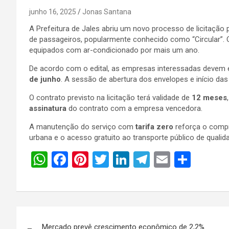
junho 16, 2025
Jonas Santana
A Prefeitura de Jales abriu um novo processo de licitação
de passageiros, popularmente conhecido como “Circular”. O
equipados com ar-condicionado por mais um ano.
De acordo com o edital, as empresas interessadas devem
de junho
. A sessão de abertura dos envelopes e início da
O contrato previsto na licitação terá validade de
12 meses
assinatura
do contrato com a empresa vencedora.
A manutenção do serviço com
tarifa zero
reforça o compr
urbana e o acesso gratuito ao transporte público de qualid
W
F
Pi
T
Li
T
E
S
h
a
nt
wi
n
el
m
h
at
ce
er
tt
ke
e
ail
ar
s
b
es
er
dI
gr
e
Navegação
A
o
t
n
a
Mercado prevê crescimento econômico de 2,2%