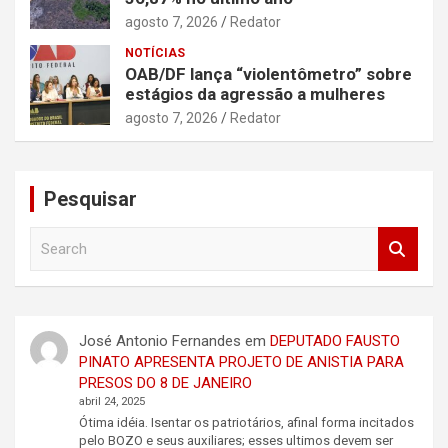
agosto 7, 2026
Redator
NOTÍCIAS
OAB/DF lança “violentômetro” sobre
estágios da agressão a mulheres
agosto 7, 2026
Redator
Pesquisar
S
e
a
r
c
José Antonio Fernandes
em
DEPUTADO FAUSTO
h
PINATO APRESENTA PROJETO DE ANISTIA PARA
PRESOS DO 8 DE JANEIRO
abril 24, 2025
Ótima idéia. Isentar os patriotários, afinal forma incitados
pelo BOZO e seus auxiliares; esses ultimos devem ser