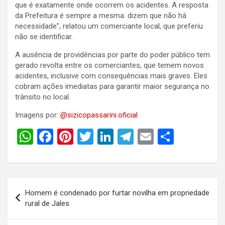
que é exatamente onde ocorrem os acidentes. A resposta
da Prefeitura é sempre a mesma: dizem que não há
necessidade”, relatou um comerciante local, que preferiu
não se identificar.
A ausência de providências por parte do poder público tem
gerado revolta entre os comerciantes, que temem novos
acidentes, inclusive com consequências mais graves. Eles
cobram ações imediatas para garantir maior segurança no
trânsito no local.
Imagens por:
@sizicopassarini.oficial
W
F
Pi
T
Li
T
E
S
h
a
nt
wi
n
el
m
h
at
ce
er
tt
ke
e
ail
ar
s
b
es
er
dI
gr
e
Navegação
Homem é condenado por furtar novilha em propriedade
A
o
t
n
a
de
rural de Jales
p
o
m
Post