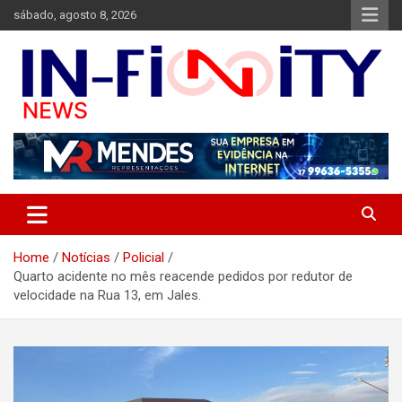
Skip
sábado, agosto 8, 2026
to
content
Bem-vindo ao In-finity News, o portal de notícias que conecta
in-finitynews.com
você às informações mais importantes de Jales e região.
Home
Notícias
Policial
Quarto acidente no mês reacende pedidos por redutor de
velocidade na Rua 13, em Jales.