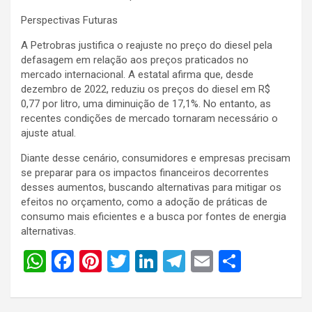
Perspectivas Futuras
A Petrobras justifica o reajuste no preço do diesel pela
defasagem em relação aos preços praticados no
mercado internacional. A estatal afirma que, desde
dezembro de 2022, reduziu os preços do diesel em R$
0,77 por litro, uma diminuição de 17,1%. No entanto, as
recentes condições de mercado tornaram necessário o
ajuste atual.
Diante desse cenário, consumidores e empresas precisam
se preparar para os impactos financeiros decorrentes
desses aumentos, buscando alternativas para mitigar os
efeitos no orçamento, como a adoção de práticas de
consumo mais eficientes e a busca por fontes de energia
alternativas.
W
F
Pi
T
Li
T
E
S
h
a
nt
wi
n
el
m
h
at
ce
er
tt
ke
e
ail
ar