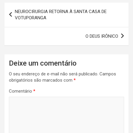
s
b
es
er
dI
gr
e
Navegação
NEUROCIRURGIA RETORNA À SANTA CASA DE
A
o
t
n
a
de
VOTUPORANGA
p
o
m
Post
p
k
O DEUS IRÔNICO
Deixe um comentário
O seu endereço de e-mail não será publicado.
Campos
obrigatórios são marcados com
*
Comentário
*