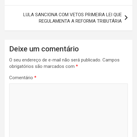
p
o
m
Post
p
k
LULA SANCIONA COM VETOS PRIMEIRA LEI QUE
REGULAMENTA A REFORMA TRIBUTÁRIA
Deixe um comentário
O seu endereço de e-mail não será publicado.
Campos
obrigatórios são marcados com
*
Comentário
*