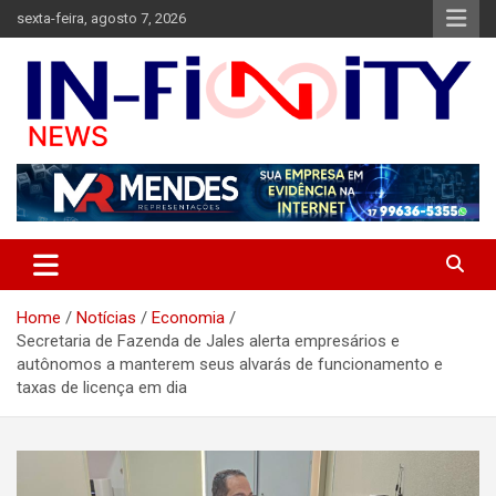
Skip
sexta-feira, agosto 7, 2026
to
content
Bem-vindo ao In-finity News, o portal de notícias que conecta
in-finitynews.com
você às informações mais importantes de Jales e região.
Home
Notícias
Economia
Secretaria de Fazenda de Jales alerta empresários e
autônomos a manterem seus alvarás de funcionamento e
taxas de licença em dia