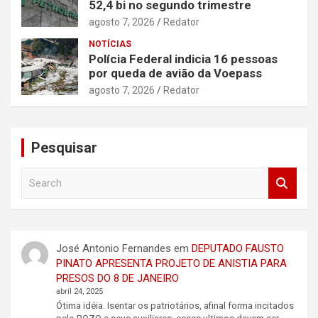
52,4 bi no segundo trimestre
agosto 7, 2026
Redator
NOTÍCIAS
Polícia Federal indicia 16 pessoas
por queda de avião da Voepass
agosto 7, 2026
Redator
Pesquisar
S
e
a
r
c
José Antonio Fernandes
em
DEPUTADO FAUSTO
h
PINATO APRESENTA PROJETO DE ANISTIA PARA
PRESOS DO 8 DE JANEIRO
abril 24, 2025
Ótima idéia. Isentar os patriotários, afinal forma incitados