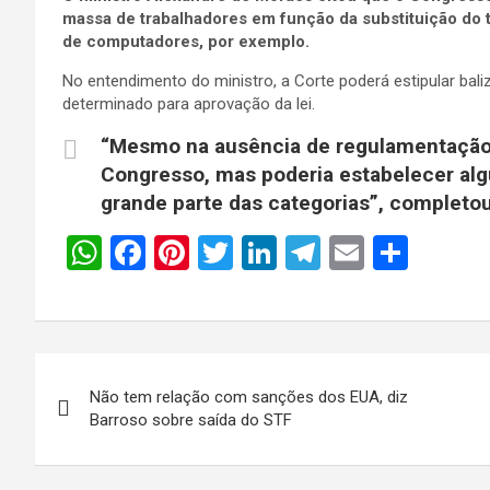
massa de trabalhadores em função da substituição do t
de computadores, por exemplo.
No entendimento do ministro, a Corte poderá estipular ba
determinado para aprovação da lei.
“Mesmo na ausência de regulamentação,
Congresso, mas poderia estabelecer alg
grande parte das categorias”, completou
W
F
Pi
T
Li
T
E
S
h
a
nt
wi
n
el
m
h
at
ce
er
tt
ke
e
ail
ar
s
b
es
er
dI
gr
e
Navegação
A
o
t
n
a
Não tem relação com sanções dos EUA, diz
de
p
o
m
Barroso sobre saída do STF
p
k
Post