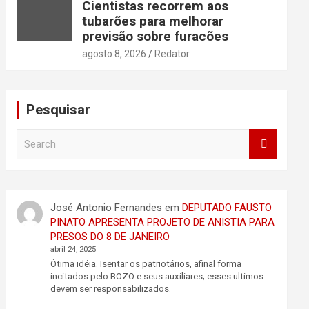
Cientistas recorrem aos
tubarões para melhorar
previsão sobre furacões
agosto 8, 2026
Redator
Pesquisar
S
e
a
r
c
José Antonio Fernandes
em
DEPUTADO FAUSTO
h
PINATO APRESENTA PROJETO DE ANISTIA PARA
PRESOS DO 8 DE JANEIRO
abril 24, 2025
Ótima idéia. Isentar os patriotários, afinal forma
incitados pelo BOZO e seus auxiliares; esses ultimos
devem ser responsabilizados.