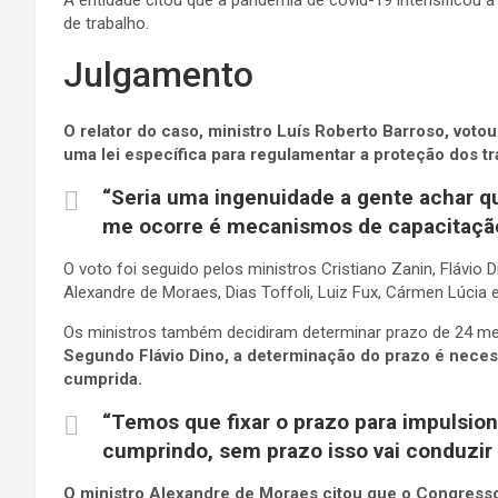
A entidade citou que a pandemia de covid-19 intensificou
de trabalho.
Julgamento
O relator do caso, ministro Luís Roberto Barroso, vot
uma lei específica para regulamentar a proteção dos t
“Seria uma ingenuidade a gente achar qu
me ocorre é mecanismos de capacitação 
O voto foi seguido pelos ministros Cristiano Zanin, Flávi
Alexandre de Moraes, Dias Toffoli, Luiz Fux, Cármen Lúcia 
Os ministros também decidiram determinar prazo de 24 m
Segundo Flávio Dino, a determinação do prazo é necess
cumprida.
“Temos que fixar o prazo para impulsion
cumprindo, sem prazo isso vai conduzir
O ministro Alexandre de Moraes citou que o Congress