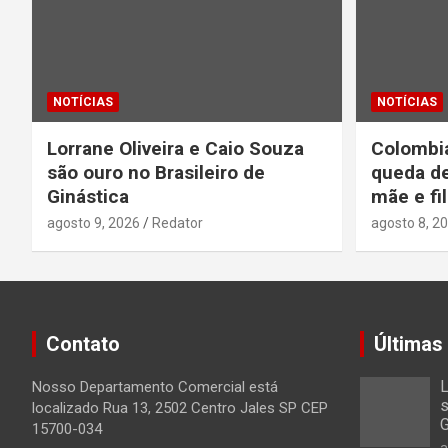
NOTÍCIAS
NOTÍCIAS
Lorrane Oliveira e Caio Souza
Colombi
são ouro no Brasileiro de
queda de
Ginástica
mãe e fi
agosto 9, 2026
Redator
agosto 8, 2
Contato
Últimas
L
Nosso Departamento Comercial está
s
localizado Rua 13, 2502 Centro Jales SP CEP
G
15700-034
a