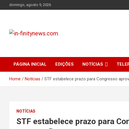
Skip
domingo, agosto 9, 2026
to
content
Bem-vindo ao In-finity News, o portal de notícias que conecta
in-finitynews.com
você às informações mais importantes de Jales e região.
PÁGINA INICIAL
EDIÇÕES
NOTÍCIAS
TELE
Home
Notícias
STF estabelece prazo para Congresso aprov
NOTÍCIAS
STF estabelece prazo para Con