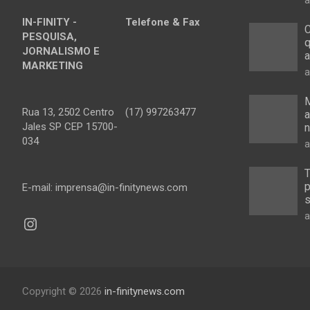
IN-FINITY -
Telefone & Fax
C
PESQUISA,
q
JORNALISMO E
a
MARKETING
a
M
Rua 13, 2502 Centro
(17) 997263477
a
Jales SP CEP 15700-
n
034
a
T
p
E-mail: imprensa@in-finitynews.com
s
a
Instagram
Copyright © 2026
in-finitynews.com