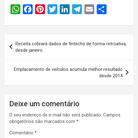
W
F
Pi
T
Li
T
E
S
h
a
nt
wi
n
el
m
h
at
ce
er
tt
ke
e
ail
ar
s
b
es
er
dI
gr
e
Navegação
Receita cobrará dados de fintechs de forma retroativa,
A
o
t
n
a
de
desde janeiro
p
o
m
Post
p
k
Emplacamento de veículos acumula melhor resultado
desde 2014
Deixe um comentário
O seu endereço de e-mail não será publicado.
Campos
obrigatórios são marcados com
*
Comentário
*