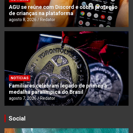
AGU se reúne com Discord e cobra proteção
de crianças na plataforma
agosto 8, 2026
Redator
NOTÍCIAS
Familiares celebram legado de primeira
medalha paralímpica do Brasil
agosto 7, 2026
Redator
Social