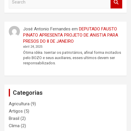
e
a
r
c
José Antonio Fernandes
em
DEPUTADO FAUSTO
h
PINATO APRESENTA PROJETO DE ANISTIA PARA
PRESOS DO 8 DE JANEIRO
abril 24, 2025
Ótima idéia. Isentar os patriotários, afinal forma incitados
pelo BOZO e seus auxiliares; esses ultimos devem ser
responsabilizados.
Categorias
Agricultura
(9)
Artigos
(5)
Brasil
(2)
Clima
(2)