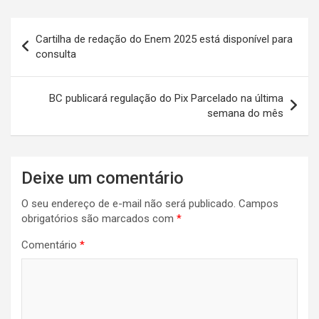
at
ce
er
tt
ke
e
ail
ar
s
b
es
er
dI
gr
e
Navegação
Cartilha de redação do Enem 2025 está disponível para
A
o
t
n
a
de
consulta
p
o
m
Post
p
k
BC publicará regulação do Pix Parcelado na última
semana do mês
Deixe um comentário
O seu endereço de e-mail não será publicado.
Campos
obrigatórios são marcados com
*
Comentário
*