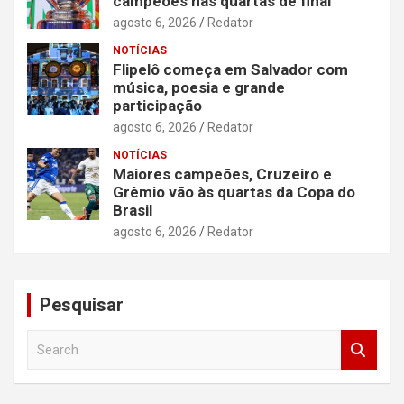
campeões nas quartas de final
agosto 6, 2026
Redator
NOTÍCIAS
Flipelô começa em Salvador com
música, poesia e grande
participação
agosto 6, 2026
Redator
NOTÍCIAS
Maiores campeões, Cruzeiro e
Grêmio vão às quartas da Copa do
Brasil
agosto 6, 2026
Redator
Pesquisar
S
e
a
r