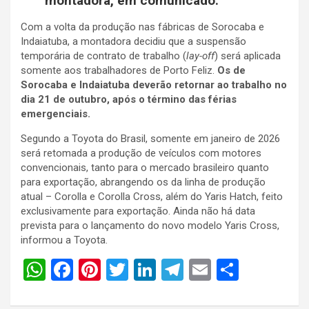
montadora, em comunicado.
Com a volta da produção nas fábricas de Sorocaba e
Indaiatuba, a montadora decidiu que a suspensão
temporária de contrato de trabalho (
lay-off
) será aplicada
somente aos trabalhadores de Porto Feliz.
Os de
Sorocaba e Indaiatuba deverão retornar ao trabalho no
dia 21 de outubro, após o término das férias
emergenciais.
Segundo a Toyota do Brasil, somente em janeiro de 2026
será retomada a produção de veículos com motores
convencionais, tanto para o mercado brasileiro quanto
para exportação, abrangendo os da linha de produção
atual – Corolla e Corolla Cross, além do Yaris Hatch, feito
exclusivamente para exportação. Ainda não há data
prevista para o lançamento do novo modelo Yaris Cross,
informou a Toyota.
W
F
Pi
T
Li
T
E
S
h
a
nt
wi
n
el
m
h