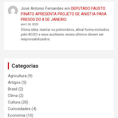
c
José Antonio Fernandes
em
DEPUTADO FAUSTO
h
PINATO APRESENTA PROJETO DE ANISTIA PARA
PRESOS DO 8 DE JANEIRO
abril 24, 2025
Ótima idéia. Isentar os patriotários, afinal forma incitados
pelo BOZO e seus auxiliares; esses ultimos devem ser
responsabilizados.
Categorias
Agricultura
(9)
Artigos
(5)
Brasil
(2)
Clima
(2)
Cultura
(20)
Curiosidades
(4)
Economia
(10)